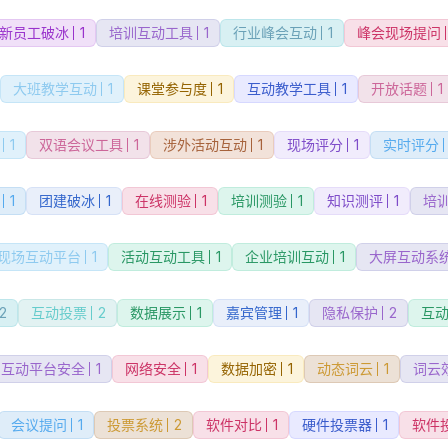
新员工破冰
1
培训互动工具
1
行业峰会互动
1
峰会现场提问
大班教学互动
1
课堂参与度
1
互动教学工具
1
开放话题
1
1
双语会议工具
1
涉外活动互动
1
现场评分
1
实时评分
1
团建破冰
1
在线测验
1
培训测验
1
知识测评
1
培
现场互动平台
1
活动互动工具
1
企业培训互动
1
大屏互动系
2
互动投票
2
数据展示
1
嘉宾管理
1
隐私保护
2
互
互动平台安全
1
网络安全
1
数据加密
1
动态词云
1
词云
会议提问
1
投票系统
2
软件对比
1
硬件投票器
1
软件