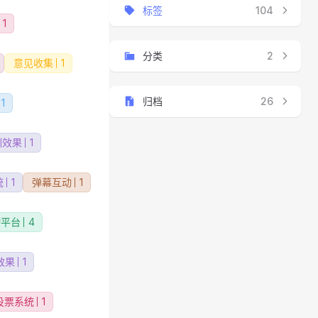
标签
104
1
分类
2
意见收集
1
归档
26
1
训效果
1
统
1
弹幕互动
1
动平台
4
效果
1
投票系统
1