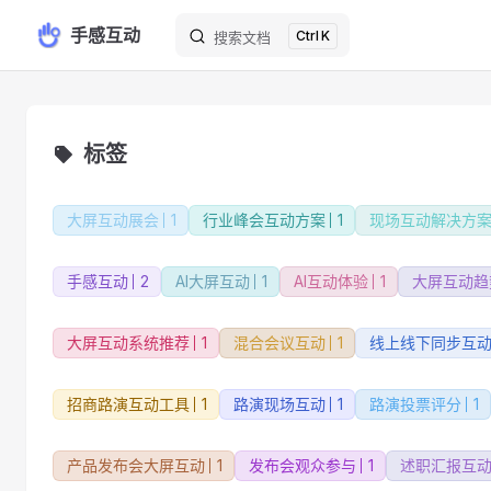
手感互动
K
Skip to content
搜索文档
标签
大屏互动展会
1
行业峰会互动方案
1
现场互动解决方
手感互动
2
AI大屏互动
1
AI互动体验
1
大屏互动趋
大屏互动系统推荐
1
混合会议互动
1
线上线下同步互
招商路演互动工具
1
路演现场互动
1
路演投票评分
1
产品发布会大屏互动
1
发布会观众参与
1
述职汇报互