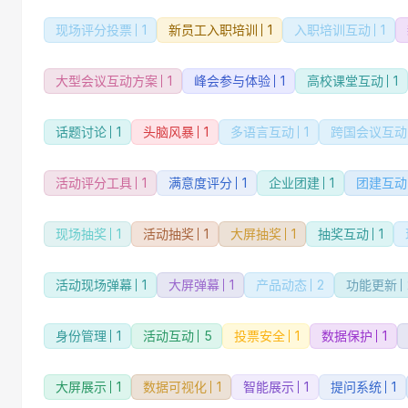
现场评分投票
1
新员工入职培训
1
入职培训互动
1
大型会议互动方案
1
峰会参与体验
1
高校课堂互动
1
话题讨论
1
头脑风暴
1
多语言互动
1
跨国会议互动
活动评分工具
1
满意度评分
1
企业团建
1
团建互动
现场抽奖
1
活动抽奖
1
大屏抽奖
1
抽奖互动
1
活动现场弹幕
1
大屏弹幕
1
产品动态
2
功能更新
身份管理
1
活动互动
5
投票安全
1
数据保护
1
大屏展示
1
数据可视化
1
智能展示
1
提问系统
1