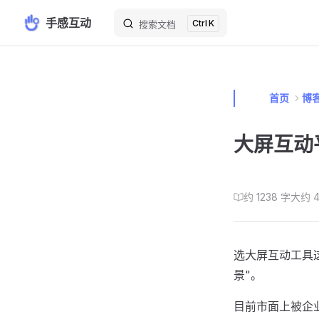
手感互动
K
Skip to content
搜索文档
首页
博
大屏互动
约 1238 字
大约 
选大屏互动工具
景"。
目前市面上被企业