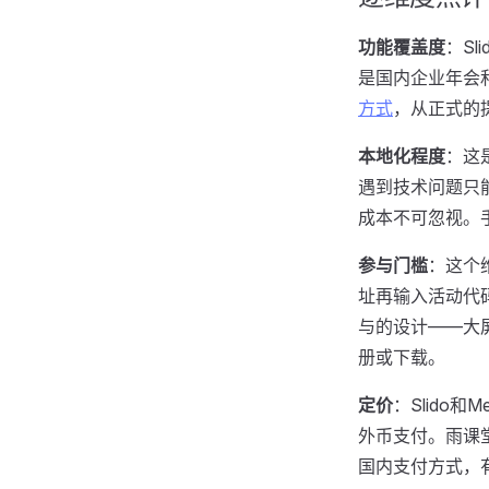
功能覆盖度
：Sl
是国内企业年会
方式
，从正式的
本地化程度
：这
遇到技术问题只
成本不可忽视。
参与门槛
：这个维
址再输入活动代
与的设计——大
册或下载。
定价
：Slido
外币支付。雨课
国内支付方式，