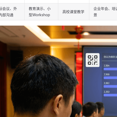
际会议、外
教育演示、小
企业年会、培
高校课堂教学
内部沟通
型Workshop
景