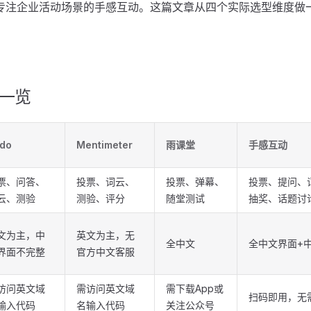
专注企业活动场景的手感互动。这篇文章从四个实际选型维度做
一览
ido
Mentimeter
雨课堂
手感互动
票、问答、
投票、词云、
投票、弹幕、
投票、提问、
云、测验
测验、评分
随堂测试
抽奖、话题讨
文为主，中
英文为主，无
全中文
全中文界面+
界面不完整
官方中文客服
访问英文域
需访问英文域
需下载App或
扫码即用，无
输入代码
名输入代码
关注公众号