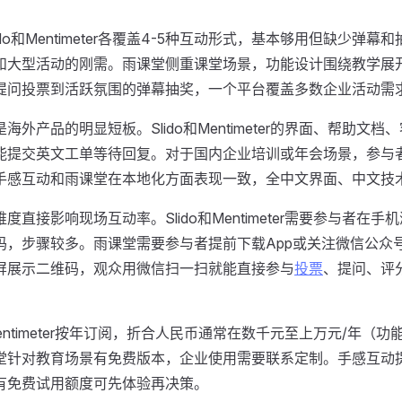
ido和Mentimeter各覆盖4-5种互动形式，基本够用但缺少弹
和大型活动的刚需。雨课堂侧重课堂场景，功能设计围绕教学展
提问投票到活跃氛围的弹幕抽奖，一个平台覆盖多数企业活动需
是海外产品的明显短板。Slido和Mentimeter的界面、帮助文
能提交英文工单等待回复。对于国内企业培训或年会场景，参与
手感互动和雨课堂在本地化方面表现一致，全中文界面、中文技
度直接影响现场互动率。Slido和Mentimeter需要参与者在
码，步骤较多。雨课堂需要参与者提前下载App或关注微信公众
屏展示二维码，观众用微信扫一扫就能直接参与
投票
、提问、评
和Mentimeter按年订阅，折合人民币通常在数千元至上万元/年
堂针对教育场景有免费版本，企业使用需要联系定制。手感互动
有免费试用额度可先体验再决策。