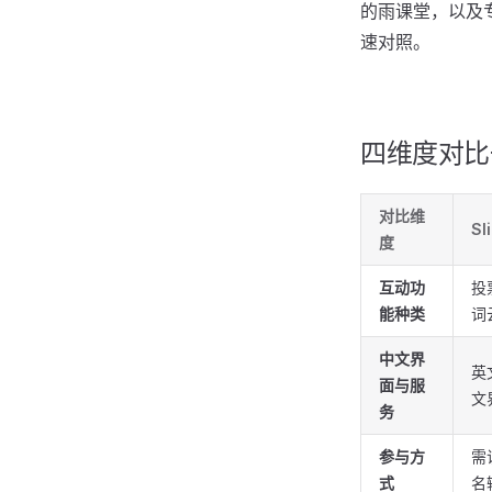
的雨课堂，以及
速对照。
四维度对比
对比维
Sl
度
互动功
投
能种类
词
中文界
英
面与服
文
务
参与方
需
式
名