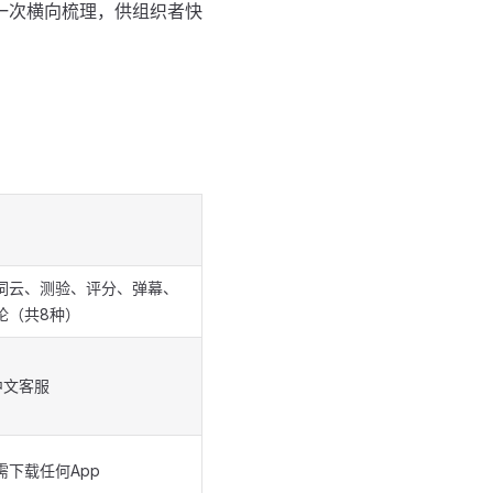
一次横向梳理，供组织者快
词云、测验、评分、弹幕、
论（共8种）
中文客服
需下载任何App